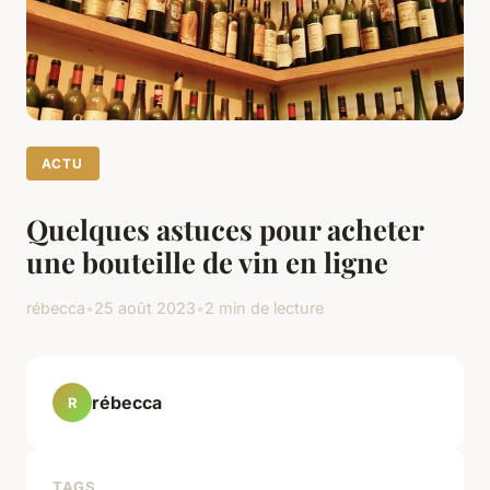
ACTU
Quelques astuces pour acheter
une bouteille de vin en ligne
rébecca
•
25 août 2023
•
2 min de lecture
rébecca
R
TAGS