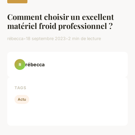
Comment choisir un excellent
matériel froid professionnel ?
rébecca
•
18 septembre 2023
•
2 min de lecture
rébecca
R
TAGS
Actu