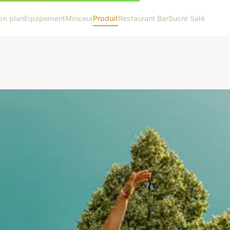
on plan
Equipement
Minceur
Produit
Restaurant Bar
Sucré Salé