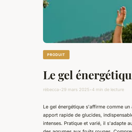
PRODUIT
Le gel énergétique
rébecca
•
29 mars 2025
•
4 min de lecture
Le gel énergétique s'affirme comme un al
apport rapide de glucides, indispensable
intenses. Pratique et varié, il s'adapte
des agrumes aux fruits rouges. Comprend