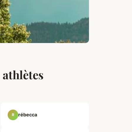
s athlètes
rébecca
R