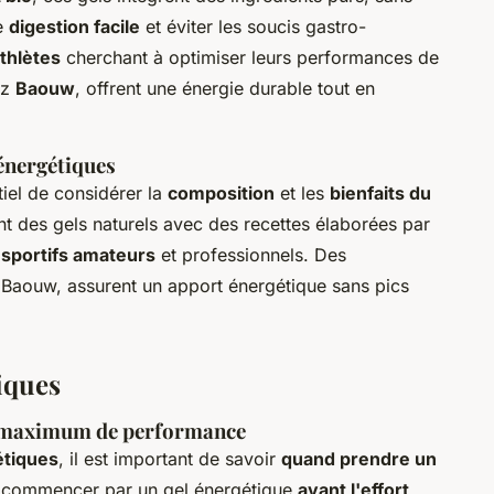
ne
digestion facile
et éviter les soucis gastro-
athlètes
cherchant à optimiser leurs performances de
ez
Baouw
, offrent une énergie durable tout en
énergétiques
iel de considérer la
composition
et les
bienfaits du
t des gels naturels avec des recettes élaborées par
s
sportifs amateurs
et professionnels. Des
Baouw, assurent un apport énergétique sans pics
tiques
 maximum de performance
étiques
, il est important de savoir
quand prendre un
e commencer par un gel énergétique
avant l'effort