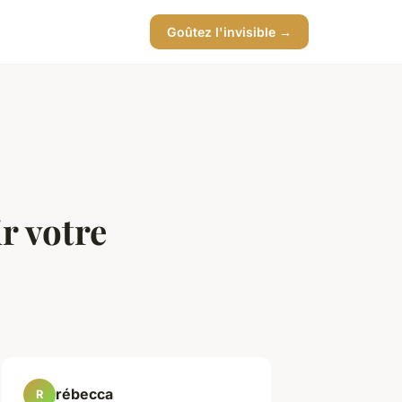
Goûtez l'invisible →
r votre
rébecca
R