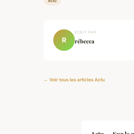
Actu
ECRIT PAR
R
rébecca
← Voir tous les articles Actu
Actu — Sur le 