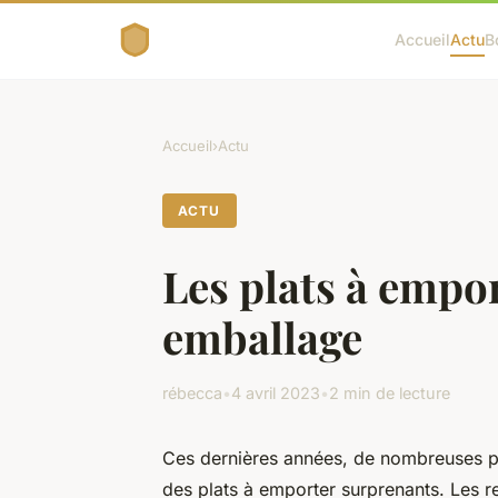
Accueil
Actu
B
Accueil
›
Actu
ACTU
Les plats à empor
emballage
rébecca
•
4 avril 2023
•
2 min de lecture
Ces dernières années, de nombreuses pe
des plats à emporter surprenants. Les 