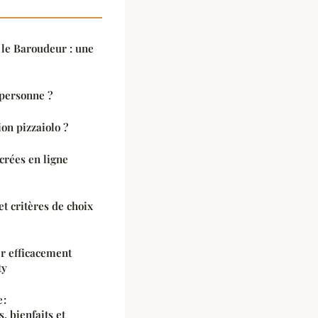
 le Baroudeur : une
 personne ?
on pizzaiolo ?
crées en ligne
et critères de choix
r efficacement
ty
 :
s, bienfaits et