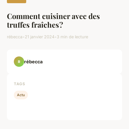
Comment cuisiner avec des
truffes fraîches ?
rébecca
•
21 janvier 2024
•
3 min de lecture
rébecca
R
TAGS
Actu