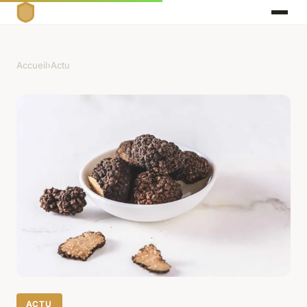
Accueil
›
Actu
ACTU