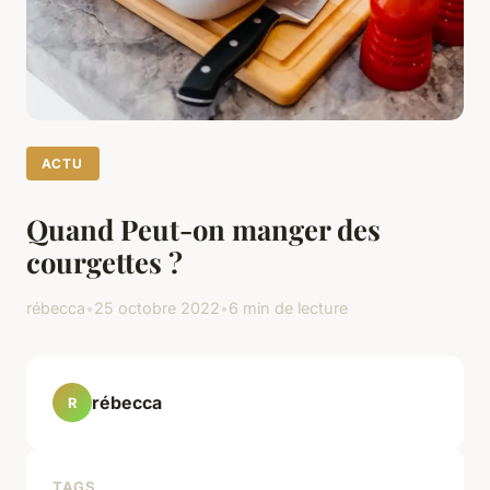
ACTU
Quand Peut-on manger des
courgettes ?
rébecca
•
25 octobre 2022
•
6 min de lecture
rébecca
R
TAGS