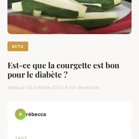
ACTU
Est-ce que la courgette est bon
pour le diabète ?
rébecca
•
25 octobre 2022
•
4 min de lecture
rébecca
R
TAGS